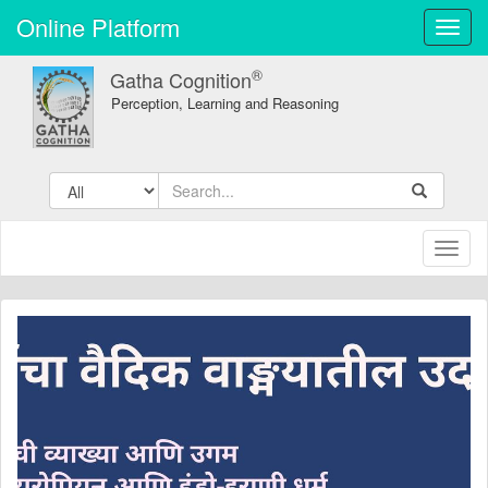
Online Platform
Toggl
navig
®
Gatha Cognition
Perception, Learning and Reasoning
Toggl
naviga