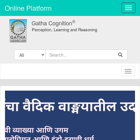
Online Platform
Toggl
navig
®
Gatha Cognition
Perception, Learning and Reasoning
Toggl
naviga