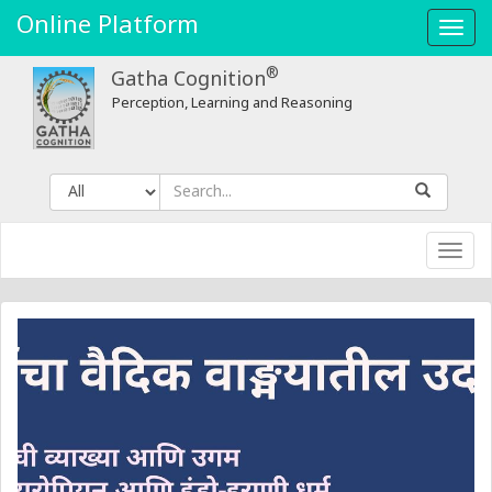
Gatha
Online Platform
Toggl
Cognition
navig
®
Gatha Cognition
Perception, Learning and Reasoning
Toggl
navig