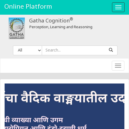
Gatha
Online Platform
Toggl
Cognition
navig
®
Gatha Cognition
Perception, Learning and Reasoning
Toggl
navig