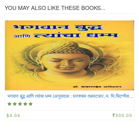
YOU MAY ALSO LIKE THESE BOOKS...
भ
गवान बुद्ध आणि त्यांचा धम्म (अनुवादक : घनश्याम तळवटकर, म. भि.चिटणीस आणि शां. श. रेगे)
$4.04
300.00