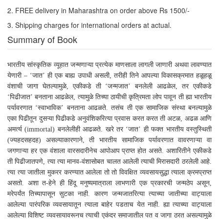
2. FREE delivery in Maharashtra on order above Rs 1500/-
3. Shipping charges for international orders at actual.
Summary of Book
भारतीय सांस्कृतिक व्यूहात जन्मणाऱ्या प्रत्येक माणसाला लागली जाणारी अथवा लावण्यात
येणारी –
‘
जात
’
ही एक बाह्य उपाधी असली
,
तरीही तिने आपल्या विकासक्रमात हळूहळू
वंशाची जागा घेतल्यामुळे
,
एकीकडे ती
‘
जन्मजात
’
बनलेली आढळेल
,
तर एकीकडे
‘
पिढीजात
’
बनताना आढळेल
,
त्यामुळे तिच्या ठायीची कृत्रिमता लोप पावून ती ह्या भारतीय
पर्यावरणात
‘
स्वाभाविक
’
बनताना आढळते. तसंच ती एक सामाजिक संस्था बनल्यामुळे
एका पिढीतून दुसऱ्या पिढीकडे अनुवंशिकरित्या प्रवास करत करत ती अटळ
,
अढळ आणि
अमर्त्य (
immortal)
बनलेलीही आढळते. खरे तर
‘
जात
’
ही फक्त भारतीय वस्तुस्थिती
(ज्यहदसहदह) असल्याकारणाने
,
ती भारतीय सामाजिक पर्यावरणात वावरणाऱ्या वा
जगणाऱ्या हर एक वंशाला वारसदारीनेच आपोआप प्राप्त होत असते. अशारितीने एकीकडे
ती पिढीजातपणे
,
त्या त्या मानव-वंशासोबत चालत आलेली त्याची मिरासदारी ठरलेली आहे.
त्या त्या जातीला मुकरर करण्यात आलेला तो तो विवक्षित व्यवसायसुद्धा त्याला क्रमप्राप्त
असतो. अशा त-हेने ही हिंदू मनुष्यमात्राला लाभणारी एक प्रकारची जन्मठेप असून
,
मरेपर्यंत तिच्यापासून सुटका नाही. कारण जन्मजातरित्या त्याच्या जातीच्या वाट्याला
आलेल्या पारंपरिक व्यवसायातून त्याला बाहेर पडताच येत नाही. ह्या त्याच्या वाट्याला
आलेल्या विशिष्ट व्यवसायावरूनच त्याची एकंदर समाजातील पत व जागा ठरत असल्यामुळे