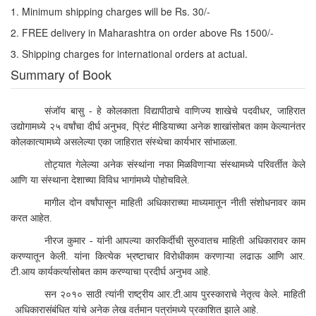
1. Minimum shipping charges will be Rs. 30/-
2. FREE delivery in Maharashtra on order above Rs 1500/-
3. Shipping charges for international orders at actual.
Summary of Book
संजॉय बासु
-
हे कोलकाता विद्यापीठाचे वाणिज्य शाखेचे पदवीधर
,
जाहिरात
उद्योगामध्ये २५ वर्षांचा दीर्घ अनुभव
,
प्रिंट मीडियाच्या अनेक शाखांसोबत काम केल्यानंतर
कोलकात्यामध्ये असलेल्या एका जाहिरात संस्थेचा कार्यभार सांभाळला.
तोट्यात गेलेल्या अनेक संस्थांना नफा मिळविणाऱ्या संस्थामध्ये परिवर्तीत केले 
आणि या संस्थाना देशाच्या विविध भागांमध्ये पोहोचविले.
मागील दोन वर्षांपासून माहिती अधिकाराच्या माध्यमातून नीती संशोधनावर काम 
करत आहेत.
नीरज कुमार
-
यांनी आपल्या कारकिर्दीची सुरुवातच माहिती अधिकारावर काम
करण्यातून केली. यांना कित्येक भ्रष्टाचार विरोधीकाम करणाऱ्या लढाऊ आणि आर.
टी.आय कार्यकर्त्यासोबत काम करण्याचा प्रदीर्घ अनुभव आहे.
सन २०१० साठी त्यांनी राष्ट्रीय आर.टी.आय पुरस्काराचे नेतृत्व केले. माहिती 
अधिकारासंबंधित यांचे अनेक लेख वर्तमान पत्रांमध्ये प्रकाशित झाले आहे.