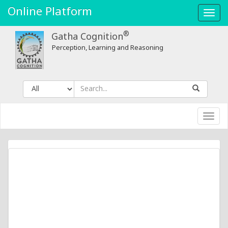
Online Platform
Toggl
navig
®
Gatha Cognition
Perception, Learning and Reasoning
Toggl
navig