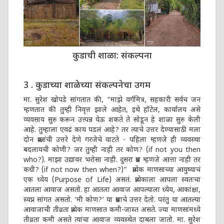
कुडाची शाळा: संकल्पना
3 . कुडाच्या शाळेच्या संकल्पनेचा उगम
मा. सुरेश खोपडे सांगतात की, “माझे वर्गमित्र, सहकारी सर्वच जन
म्हणतात की तुम्ही निवृत्त झाले आहेत, इथे हॉटेल, कार्यालय असे
व्यवसाय सुरु करून उत्त्पन्न येऊ शकते ते सोडून हे शाळा सुरु केली
आहे. तुम्हाला एवढं काय पडलं आहे? तर त्याचे उत्तर देण्यासाठी मला
दोन प्रश्न्नांची उत्तरे देणे गरजेचे वाटते - पहिला म्हणजे ही व्यवस्था
बदलायची कोणी? जर तुम्ही नाही तर कोण? (if not you then
who?). माझा उद्यावर भरोसा नाही. दुसरा प्रश्न म्हणजे आत्ता नाही तर
कधी? (if not now then when?)” प्रत्येक माणसाच्या आयुष्याचं
एक ध्येय (Purpose of Life) असतं. प्रत्येकाला आपला स्वतःचा
आतला आवाज असतो. हा आतला आवाज आपल्याला ध्येय, आकांक्षा,
स्वप्न सांगत असतो. ‘मी कोण?’ या प्रश्नाचे उत्तर देतो. परंतु या आतल्या
आवाजाची तीव्रता प्रत्येक माणसात कमी-जास्त असते. ज्या माणसांमध्ये
तीव्रता कमी असते त्यांचा आवाज व्यवस्थेत दाबला जातो. मा. सुरेश