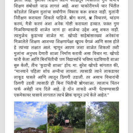
झाला आहे. पुस्तकी शिक्षण आणि परीक्षेतून मिळालेले गुण यांनाच
शिक्षण संबोधले जाऊ लागलं आहे. अशा चाकोरीमध्ये चार भिंतीत
कोंडलेलं शिक्षण मुलांचा सर्वांगीण विकास करू शकत नाही. मुलांनी
निरीक्षण करायला शिकले पाहिजे. प्रयोग करणं, प्रश्न विचारणं, भांडण
करणं, मैत्री करणं अशा अनेक गोष्टी करायला हव्यात. फक्त गुण
मिळविण्यासाठी शाळेत जाणं हा शाळेचा उद्देश असू शकत नाही.
त्यामुळेच कुडाच्या शाळेत मा. खोपडे साहेबांसारख्या अनेकांना
मिळालेले शिक्षण आजच्या शिक्षणापेक्षा खूपच वेगळं आणि सरस होते
हे त्यांच्या लक्षात आलं. म्हणून आपण जशा शाळेत शिकलो तशी
मुलांना अनुभव देणारी शाळा निर्माण करावी असा विचार मा. खोपडे
यांनी केला आणि बिनभिंतीची पण विद्यार्थ्यांचे भविष्य घडविणारी शाळा
सुरु केली, तीच ‘कुडाची शाळा’ होय. मा. सुरेश खोपडे सांगतात की,
“मानवाने पहिला शोध अग्नीचा लावला. त्यासाठी त्याने लाकडावर
लाकूड घासले आणि त्यातून ठिणगी उडाली. तर असाच विचारांची
ठिणगी उडवी त्यासाठी ही बिना भिंतीची प्रयोगशाळा. त्यालाच चिंतन
पार्क असेही नाव दिले आहे. हे दोन लाकडे अग्नी पेटवण्यासाठी
एकमेकावर घासावे लागतात त्याचे प्रतिक म्हणून उभे केले आहेत.”