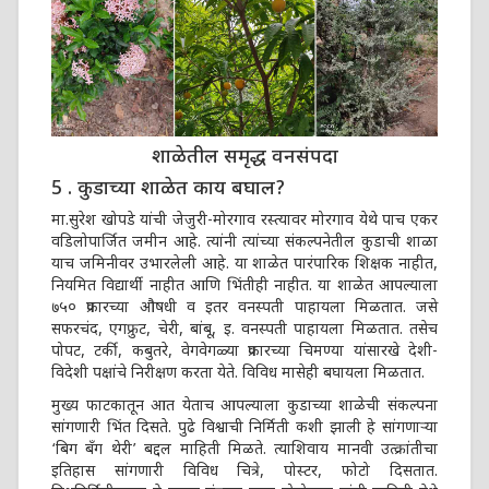
शाळेतील समृद्ध वनसंपदा
5 . कुडाच्या शाळेत काय बघाल?
मा.सुरेश खोपडे यांची जेजुरी-मोरगाव रस्त्यावर मोरगाव येथे पाच एकर
वडिलोपार्जित जमीन आहे. त्यांनी त्यांच्या संकल्पनेतील कुडाची शाळा
याच जमिनीवर उभारलेली आहे. या शाळेत पारंपारिक शिक्षक नाहीत,
नियमित विद्यार्थी नाहीत आणि भिंतीही नाहीत. या शाळेत आपल्याला
७५० प्रकारच्या औषधी व इतर वनस्पती पाहायला मिळतात. जसे
सफरचंद, एगफ्रुट, चेरी, बांबू, इ. वनस्पती पाहायला मिळतात. तसेच
पोपट, टर्की, कबुतरे, वेगवेगळ्या प्रकारच्या चिमण्या यांसारखे देशी-
विदेशी पक्षांचे निरीक्षण करता येते. विविध मासेही बघायला मिळतात.
मुख्य फाटकातून आत येताच आपल्याला कुडाच्या शाळेची संकल्पना
सांगणारी भिंत दिसते. पुढे विश्वाची निर्मिती कशी झाली हे सांगणाऱ्या
‘बिग बँग थेरी’ बद्दल माहिती मिळते. त्याशिवाय मानवी उत्क्रांतीचा
इतिहास सांगणारी विविध चित्रे, पोस्टर, फोटो दिसतात.