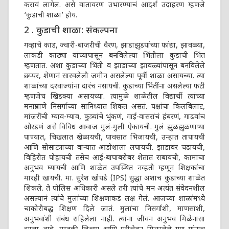
करावं लागेल. असे वातावरण उभारण्याचं आदर्श उदाहरण म्हणजे
‘कुडाची शाळा’ होय.
2 . कुडाची शाळा: संकल्पना
गव्हाचे काड, ज्वारी-बाजरीची वैरण, झाडाझुडपांच्या फांद्या, झावळ्या,
लाकडी काठ्या यांच्यापासून बनविलेल्या भिंतीला कुडाची भिंत
म्हणतात. अशा कुडाच्या भिंती व झाडांच्या झावळ्यांपासून बनविलेले
छप्पर, शेणानं सारवलेली जमीन असलेल्या पूर्वी शाळा असायच्या. त्या
शाळांच्या दरवाज्यांना दारंच नसायची. कुडाच्या भिंतींना असलेल्या फटी
म्हणजेच खिडक्या असायच्या. त्यामुळे शाळेतील विद्यार्थी त्यांच्या
मनाप्रमाणे निसर्गाच्या सानिध्यात शिकत असतं. पक्षांचा किलबिलाट,
मांजरींची म्याव-म्याव, कुत्र्यांचे भुंकणं, गाई-वासरांचं हंबरणं, गाढवांच
ओरडणं असे विविध आवाज मुलं-मुली ऐकायची. मुलं झुळझुळणाऱ्या
पाण्यात, चिखलात खेळायची, पावसात भिजायची, उन्हात तापायची
आणि सोसाट्याच्या वाऱ्यात आडोशाला लपायची. झाडावर चढायची,
विहिरीत पोहायची तसेच आई-बापाबरोबर शेतात राबायची, कामाचा
अनुभव घ्यायची आणि शाळेत उपस्थित नव्हती म्हणून शिक्षकांचा
मारही खायची. मा. सुरेश खोपडे (IPS) सुद्धा अशाच कुडाच्या शाळेत
शिकले. ते पोलिस अधिकारी असले तरी त्यांचे मन अत्यंत संवेदनशील
असल्यानं त्यांचे मुलांच्या शिक्षणाकडं लक्ष गेलं. आजच्या शाळांमध्ये
चाकोरीबद्ध शिक्षण दिले जातं. मुलांचा निसर्गाशी, माणसांशी,
अनुभवांशी संबंध राहिलेला नाही. त्यांना जीवन अनुभव मिळेनासा