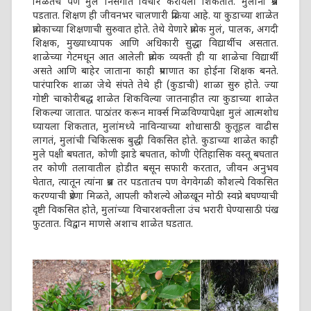
मिळतेच पण मुले निसर्गात विचार करायला शिकतात. मुलांना प्रश्न
पडतात. शिक्षण ही जीवनभर चालणारी प्रक्रिया आहे. या कुडाच्या शाळेत
प्रत्येकाच्या शिक्षणाची सुरुवात होते. तेथे येणारे प्रत्येक मुलं, पालक, अगदी
शिक्षक, मुख्याध्यापक आणि अधिकारी सुद्धा विद्यार्थीच असतात.
शाळेच्या गेटमधून आत आलेली प्रत्येक व्यक्ती ही या शाळेचा विद्यार्थी
असते आणि बाहेर जाताना काही प्रमाणात का होईना शिक्षक बनते.
पारंपारिक शाळा जेथे संपते तेथे ही (कुडाची) शाळा सुरु होते. ज्या
गोष्टी चाकोरीबद्ध शाळेत शिकविल्या जातनाहीत त्या कुडाच्या शाळेत
शिकल्या जातात. पाठांतर करून मार्क्स मिळविण्यापेक्षा मुलं आत्मशोध
घ्यायला शिकतात, मुलांमध्ये नाविन्याच्या शोधासाठी कुतूहल वाढीस
लागतं, मुलांची चिकित्सक बुद्धी विकसित होते. कुडाच्या शाळेत काही
मुले पक्षी बघतात, कोणी झाडे बघतात, कोणी ऐतिहासिक वस्तू बघतात
तर कोणी तलावातील होडीत बसून सफारी करतात, जीवन अनुभव
घेतात, त्यातून त्यांना प्रश्न तर पडतातच पण वेगवेगळी कौशल्ये विकसित
करण्याची प्रेरणा मिळते, आपली कौशल्ये ओळखून मोठी स्वप्ने बघण्याची
दृष्टी विकसित होते, मुलांच्या विचारशक्तीला उंच भरारी घेण्यासाठी पंख
फुटतात. विद्वान माणसे अशाच शाळेत घडतात.