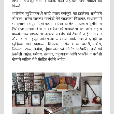
विश्वनिर्मितीपासून ते मानव चंद्रावर कसा पोहोचला यांची माहिती येथे
मिळते.
शाळेतील म्युझियममध्ये काही हजार वर्षापूर्वी नष्ट झालेल्या सजीवांचे
जीवाश्म, अनेक प्रकारच्या गारगोटी येथे पाहायला मिळतात. साधारणपणे
१० हजार वर्षापूर्वी पृथ्वीवरून नाहीसा झालेला महाकाय वूलीमॅमथ
(Wollymamoth) चा सायबेरियामध्ये सापडलेला केस तसेच सहारा
वाळवंटामध्ये सापडलेला उल्केचा अवशेष येथे ठेवलेले आहेत. ‘टायगर
ऑफ द सी’ म्हणून ओळखल्या जाणाऱ्या शार्क माशाचे दातही या
म्युझियम मध्ये पाहायला मिळतात. तसेच डमरू, बासरी, तंबोरा,
चिपळ्या, टाळ, लेझीम, घुंगरू यांसारखी विविध पारंपारिक वाद्ये येथे
ठेवलेली आहेत. धर्मग्रंथ, तलवार, धनुष्यबाण आणि भारतीय व परदेशी
खेळाचे साहित्य येथे संग्रहित केलेले आहेत.