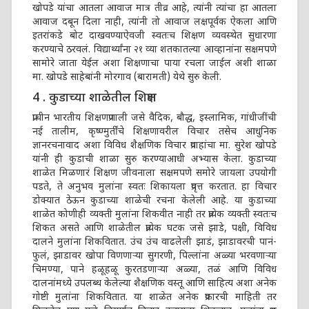
खोपडे यांचा आतला आवाज मात्र तीव्र आहे, त्यांनी त्यांचा हा आतला
आवाज दबून दिला नाही, त्यांनी तो आवाज लक्षपूर्वक ऐकला आणि
इतरांकडे बोट दाखवण्याऐवजी स्वतःच शिक्षण व्यवस्थेत सुधारणा
करण्याचे ठरवलं. विद्यार्थ्यांना २१ व्या शतकातल्या आव्हानांना सक्षमपणे
सामोरे जाता येईल अशा शिक्षणाचा पाया रचला जाईल अशी शाळा
मा. खोपडे साहेबांनी मोरगाव (बारामती) येथे सुरु केली.
4 . कुडाच्या शाळेतील शिक्षण
प्राचीन भारतीय शिक्षणप्रणाली जसे वैदिक, बौद्ध, इस्लामिक, गांधीजींची
नई तालीम, कृष्ण्मुर्तींचे शिक्षणावरील विचार तसेच आधुनिक
ज्ञानरचनावाद अशा विविध शैक्षणिक विचार प्रवाहांचा मा. सुरेश खोपडे
यांनी ही कुडाची शाळा सुरु करण्याआधी अभ्यास केला. कुडाच्या
शाळेत मिळणारं शिक्षण जीवनाला सक्षमपणे समोरे जायला उपयोगी
पडते, ते अनुभव मुलांना स्वतः शिकायला प्रवृत्त करतात. हा विचार
डोक्यात ठेऊन कुडाच्या शाळेची रचना केलेली आहे. या कुडाच्या
शाळेत कोणीही व्यक्ती मुलांना शिकवीत नाही तर प्रत्येक व्यक्ती स्वतःच
शिकत असते आणि शाळेतील प्रत्येक घटक जसे झाडे, पक्षी, विविध
दालने मुलांना शिकवितात. उंच उंच वाढलेली झाडं, झाडावरची पानं-
फुलं, झाडावर खोपा विणणाऱ्या सुगरणी, पिल्लांना अळ्या भरवणाऱ्या
चिमण्या, पाने हळूहळू कुरतडणाऱ्या अळ्या, तळं आणि विविध
दालनांमध्ये उपलब्ध केलेल्या शैक्षणिक वस्तू आणि साहित्य अशा अनेक
गोष्टी मुलांना शिकवितात. या शाळेत अनेक प्रकारची माहिती तर