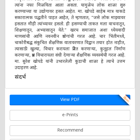
त्यांना नफा मिळविता आला असता. यामुळेच लोक शाळा सुरु
करण्याच्या या उद्योगावर हसत आहेत. मा. खोपडे साहेब मात्र याकडे
सकारात्मक पद्धतीने पाहत आहेत, ते म्हणतात, “जसे लोक माझ्यावर
हसतात मीही त्यांच्यावर हसतो. ही हसण्याची ताकत मला वाचनातून,
शिक्षणातून, अभ्यासातून येते.” खरच समाजात अशा ध्येयवादी
माणसांची आणि नवनवीन प्रयोगांची गरज आहे. चार भिंतीमध्ये,
चाकोरीबद्ध संकुचित शैक्षणिक वातावरणात विद्वान तयार होत नाहीत,
त्यासाठी खुल्या, विचार करायला प्रेरित करणाऱ्या, कुतूहल निर्माण
करणाऱ्या, प्रश्न विचारायला संधी देणाऱ्या शैक्षणिक व्यवस्थेची गरज आहे.
मा. सुरेश खोपडे यांनी उभारलेली कुडाची शाळा हे त्याचे उत्तम
उदाहरण आहे.
संदर्भ
View PDF
e-Prints
Recommend