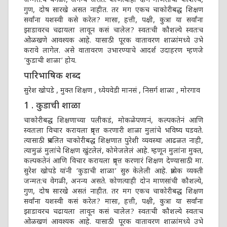
जन्मत:च वेगळी, अनन्य असते. कोणत्याही दोन माणसांची कौशल्ये,
गुण, दोष सारखे असत नाहीत. तर मग एकच चाकोरीबद्ध शिक्षण
सर्वांना यशस्वी कसे करेल? मासा, हत्ती, पक्षी, कुत्रा या सर्वांना
झाडावरच चढायला लावून कसं चालेल? स्वतःची कौशल्ये स्वतःच
ओळखणे आवश्यक आहे. यासाठी पूरक वातावरण शाळांमध्ये उभे
करावे लागेल. असे वातावरण उभारण्याचे आदर्श उदाहरण म्हणजे
‘कुडाची शाळा’ होय.
पारिभाषिक शब्द
सुरेश खोपडे , मुक्त शिक्षण , ध्येयवेडी मानसं , निसर्ग शाळा , मोरगाव
1 . कुडाची शाळा
चाकोरीबद्ध शिक्षणाच्या पलीकडं, मोकळेपणानं, कल्पकतेनं आणि
स्वतःला विचार करायला प्रवृत्त करणारी शाळा मुलांचे भविष्य घडवते.
त्यासाठी प्रचलित चाकोरीबद्ध शिक्षणात पुरेशी व्यवस्था आढळत नाही,
त्यामुळं मुलांचे शिक्षण खुंटलेलं, कोमेजलेलं आहे. म्हणून मुलांना मुक्त,
कल्पकतेनं आणि विचार करायला प्रवृत्त करणारं शिक्षण देण्यासाठी मा.
सुरेश खोपडे यांनी ‘कुडाची शाळा’ सुरु केलेली आहे. प्रत्येक व्यक्ती
जन्मत:च वेगळी, अनन्य असते. कोणत्याही दोन माणसांची कौशल्ये,
गुण, दोष सारखे असतं नाहीत. तर मग एकच चाकोरीबद्ध शिक्षण
सर्वांना यशस्वी कसं करेल? मासा, हत्ती, पक्षी, कुत्रा या सर्वांना
झाडावरच चढायला लावून कसं चालेल? स्वतःची कौशल्ये स्वतःच
ओळखणं आवश्यक आहे. यासाठी पूरक वातावरण शाळांमध्ये उभे