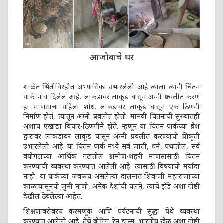
आजोबाचे घर
शाळेत भिंतीविरहीत अभ्यासिका उभारलेली आहे त्याला त्यांनी चिंतन
पार्क नाव दिलेलं आहे. लाकडावर लाकूड घासून अग्नी प्रज्वलीत करणं
हा माणसाचा पहिला शोध. लाकडावर लाकूड घासून एक ठिणगी
निर्माण होतं, त्यातून अग्नी प्रज्वलीत होतो. मानवी चिंतनाची सुरुवातही
अशाच एखाद्या विचार-ठिणगीने होते. म्हणून या चिंतन पार्कच्या प्रवेश
द्वारावर लाकडावर लाकूड घासून अग्नी प्रज्वलीत करण्याची प्रतिकृती
उभारलेली आहे. या चिंतन पार्क मध्ये सर्व जाती, धर्म, पंथातील, सर्व
वयोगटाच्या आर्थिक गटातील ग्रामीण-शहरी माणसांसाठी चिंतन
करण्याची व्यवस्था करण्यात आलेली आहे. त्यासाठी विषयाची मर्यादा
नाही. या पार्कच्या जवळच असलेल्या दालनात शिवाजी महाराजांच्या
काळापासूनची जुनी नाणी, अनेक देशांची चलने, त्यांचे झेंडे अशा गोष्टी
देखील ठेवलेल्या आहेत.
शिक्षणाबरोबरच करमणूक आणि पर्यटनाची सुद्धा येथे व्यवस्था
करण्यात आलेली आहे. तेथे बोटिंग, रेन डान्स, भारतीय खेळ अशा गोष्टी