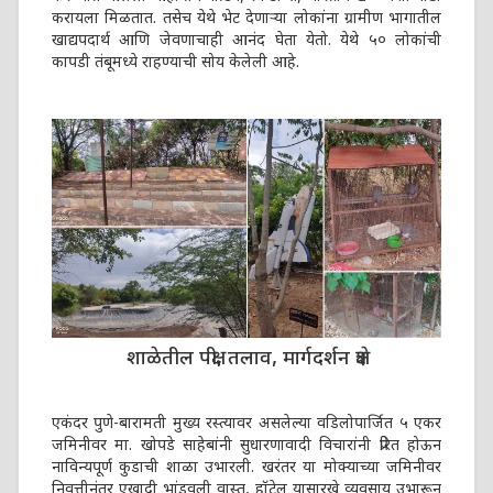
करायला मिळतात. तसेच येथे भेट देणाऱ्या लोकांना ग्रामीण भागातील
खाद्यपदार्थ आणि जेवणाचाही आनंद घेता येतो. येथे ५० लोकांची
कापडी तंबूमध्ये राहण्याची सोय केलेली आहे.
शाळेतील पक्षी, तलाव, मार्गदर्शन क्षेत्र
एकंदर पुणे-बारामती मुख्य रस्त्यावर असलेल्या वडिलोपार्जित ५ एकर
जमिनीवर मा. खोपडे साहेबांनी सुधारणावादी विचारांनी प्रेरित होऊन
नाविन्यपूर्ण कुडाची शाळा उभारली. खरंतर या मोक्याच्या जमिनीवर
निवृत्तीनंतर एखादी भांडवली वास्तू, हॉटेल यासारखे व्यवसाय उभारून