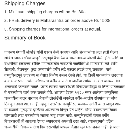
Shipping Charges
1. Minimum shipping charges will be Rs. 30/-
2. FREE delivery in Maharashtra on order above Rs 1500/-
3. Shipping charges for international orders at actual.
Summary of Book
नारायण मेघाजी लोखंडे यांनी एकाच वेळी कामगार आणि शेतकऱ्यांचा लढा हाती घेऊन
शोषित जात-वर्गांच्या बाजूने अभूतपूर्व वैचारिक व संघटनात्मक बांधणी केली होती आणि या
बांधणीच्या बळावरच शोषित मागासजातीय समाजाचे जातीविरोधी समतावादी लढे आणि
शेतकरी, शेतमजूर, कुळ-कामगारांचे वर्गीय लढे एकत्र लढले जावू शकतात, याचे
कम्युनिस्टपूर्व उदाहरण या देशात निर्माण करून ठेवले होते. या तिन्ही पातळ्यांवर लढताना
व काम करताना त्यांना कोणत्याच वर्गीय व जातीय जाणीवा त्यांच्या कार्यात आडव्या येत
असल्याचे जाणवले नव्हते. उलट त्यांच्या सत्यशोधकी विचारसरणीमुळे या तिन्ही पातळ्यांवर
ते यशस्वीपणे कार्य करू शकले होते. आपल्या देशात १९२० नंतर आलेल्या कम्युनिस्ट
चळवळीला मात्र नारायण मेघाजी लोखंडेंनी जपलेला वर्गीय-जातीय संघर्षाचा हा सांधा
टिकवून ठेवता आला नाही. म्हणून उत्तरोत्तर कम्युनिस्ट चळवळ एकांगी बनत जावून आज
या चळवळी मृतप्राय झालेल्या आपल्याला दिसून येत आहेत. योग्य विचारसरणीशिवाय
कोणताही लढा यशस्वीपणे लढला जावू शकत नाही. कम्युनिस्टांची केवळ वर्गीय
विचारसरणी ही आपल्या देशात ज्याप्रमाणे अपयशी ठरत आहे. त्याचप्रमाणे दलित
चळवळीची निव्वळ जातीय विचारसरणीही आपल्या देशात मूळ धरू शकत नाही, हे आता