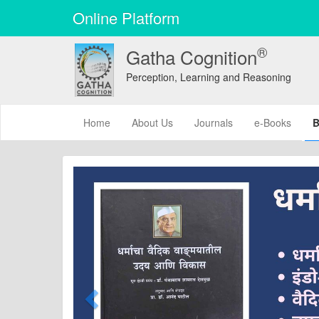
Online Platform
®
Gatha Cognition
Perception, Learning and Reasoning
(current)
Home
About Us
Journals
e-Books
B