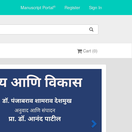
®
Manuscript Portal
Register
Sign In
Cart (0)