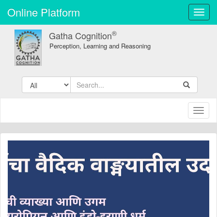
Online Platform
Toggl
navig
®
Gatha Cognition
Perception, Learning and Reasoning
Toggl
naviga