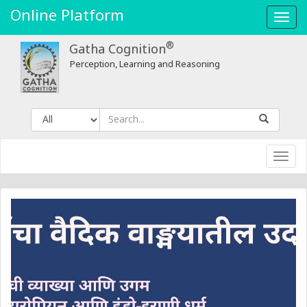
Gatha
Online Platform
Toggl
Cognition
navig
®
Gatha Cognition
Perception, Learning and Reasoning
Toggl
navig