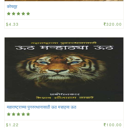
कोयतूर
$4.33
320.00
महाराष्ट्राच्या पुनरुत्थानासाठी ऊठ मऱ्हाठ्या ऊठ
$1.22
100.00