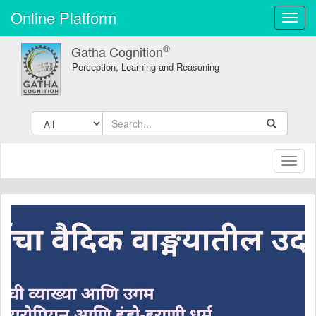
Online Platform
Toggl
navig
®
Gatha Cognition
Perception, Learning and Reasoning
Toggl
naviga