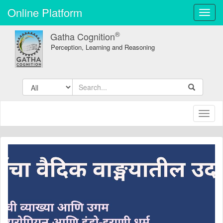
Online Platform
Toggl
navig
®
Gatha Cognition
Perception, Learning and Reasoning
Toggl
naviga