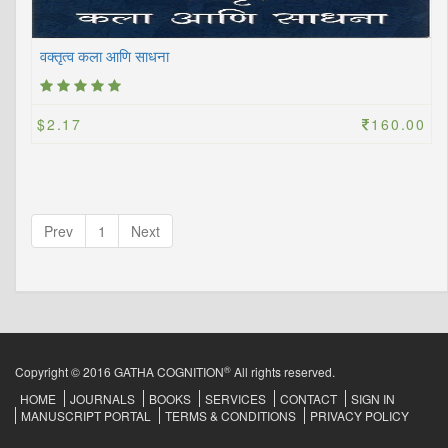
वक्तृत्व कला आणि साधना
$2.17
160.00
Prev
1
Next
®
Copyright © 2016 GATHA COGNITION
All rights reserved.
HOME
JOURNALS
BOOKS
SERVICES
CONTACT
SIGN IN
MANUSCRIPT PORTAL
TERMS & CONDITIONS
PRIVACY POLICY