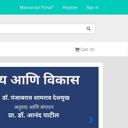
®
Manuscript Portal
Register
Sign In
Cart (0)