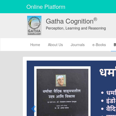
Online Platform
®
Gatha Cognition
Perception, Learning and Reasoning
(current)
Home
About Us
Journals
e-Books
B