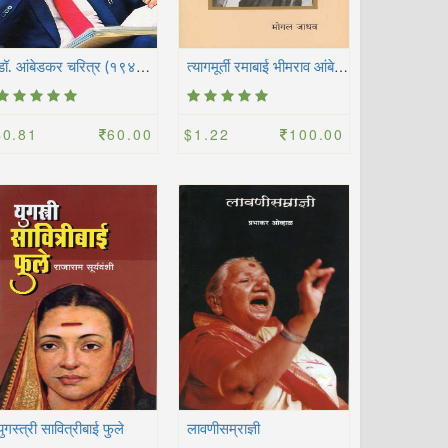
ड
ॉ. आंबेडकर चरित्र (१९४६ मध्ये कराची येथून प्रसिद्ध झालेले सर्वात पहिले चरित्र)
त
्यागमूर्ती रमाबाई भीमराव आंबेडकर
$0.81
60.00
$1.22
100.00
युगस्त्री सावित्रीबाई फुले
लावणीसम्राज्ञी