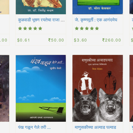
क
ुळवाडी भूषण रयतेचा राजा शिवाजी
जे. कृष्णमूर्ती : एक आनंदमेघ
.00
$0.61
50.00
$3.60
260.00
पंख गळून गेले तरी ...
माणुसकीच्या अल्याड पल्याड