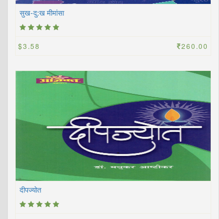
सुख-दु:ख मीमांसा
$3.58
260.00
दीपज्योत