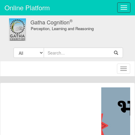
Online Platform
Toggl
navig
®
Gatha Cognition
Perception, Learning and Reasoning
Toggl
naviga