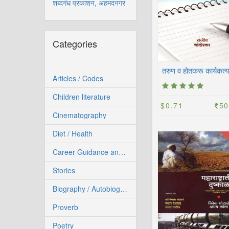
शब्दगंध प्रकाशन, अहमदनगर
Categories
Articles / Codes
Children literature
$0.71
50
Cinematography
Diet / Health
Career Guidance and Competitive Exam
Stories
Biography / Autobiography
Proverb
Poetry