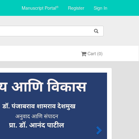
®
Manuscript Portal
Register
Sign In
Cart (0)