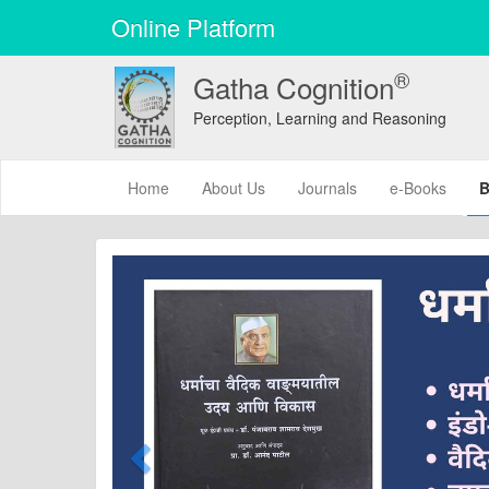
Online Platform
®
Gatha Cognition
Perception, Learning and Reasoning
(current)
Home
About Us
Journals
e-Books
B