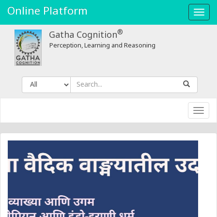
Online Platform
Toggl
navig
®
Gatha Cognition
Perception, Learning and Reasoning
Toggl
navig