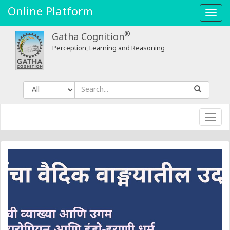
Gatha
Online Platform
Toggl
Cognition
navig
®
Gatha Cognition
Perception, Learning and Reasoning
Toggl
navig