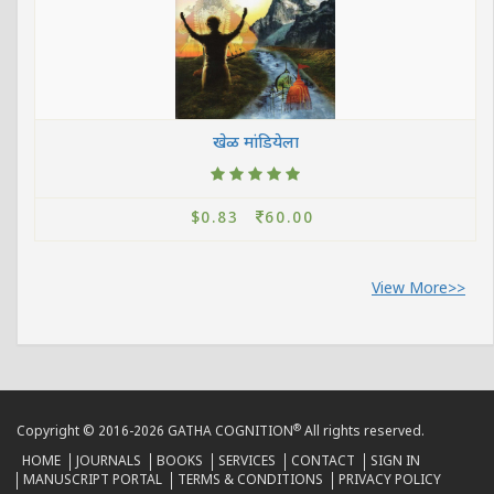
खेळ मांडियेला
$0.83
60.00
View More>>
®
Copyright © 2016-2026 GATHA COGNITION
All rights reserved.
HOME
JOURNALS
BOOKS
SERVICES
CONTACT
SIGN IN
MANUSCRIPT PORTAL
TERMS & CONDITIONS
PRIVACY POLICY