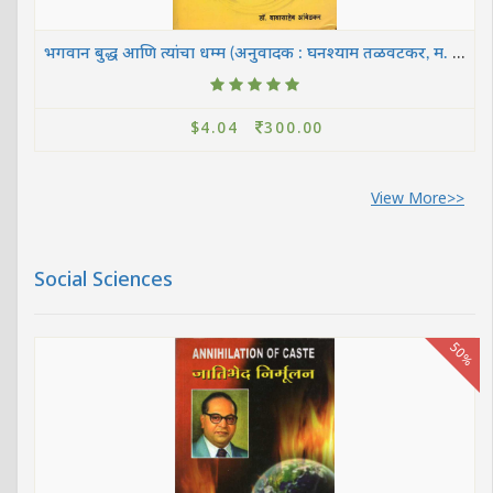
भगवान बुद्ध आणि त्यांचा धम्म (अनुवादक : घनश्याम तळवटकर, म. भि.चिटणीस आणि शां. श. रेगे)
$4.04
300.00
View More>>
Social Sciences
50%