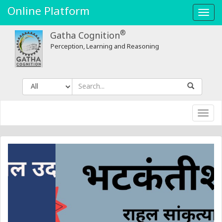
Gatha
Online Platform
Toggl
Cognition
navig
®
Gatha Cognition
Perception, Learning and Reasoning
Toggl
navig