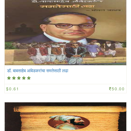
डॉ. बाबसाहेब आंबेडकरांचा समतेसाठी लढा
$0.61
50.00