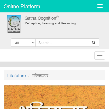
Online Platform
Toggl
navig
®
Gatha Cognition
Perception, Learning and Reasoning
Toggl
naviga
Literature
भक्तिमल्हार