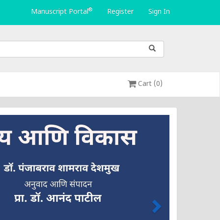
®
Manuscript Portal
Register
Sign In
Cart (0)