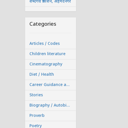
शब्दगंध प्रकाशन, अहमदनगर
Categories
Articles / Codes
Children literature
Cinematography
Diet / Health
Career Guidance and Competitive Exam
Stories
Biography / Autobiography
Proverb
Poetry