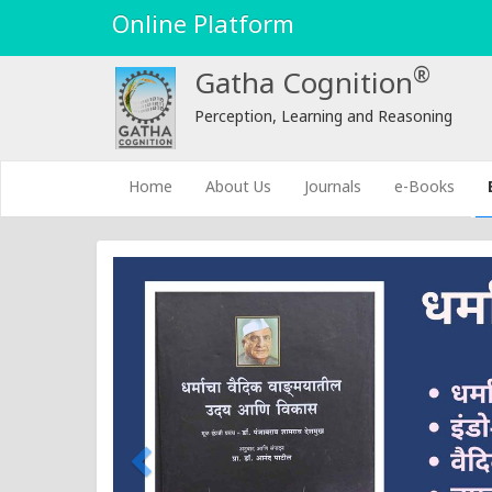
Online Platform
®
Gatha Cognition
Perception, Learning and Reasoning
(current)
Home
About Us
Journals
e-Books