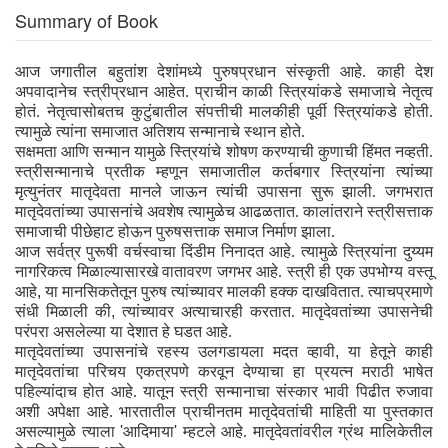
Summary of Book
आज जगातील बहुतांश देशांमध्ये पुरुषप्रधान संस्कृती आहे. काही देश
अपवादानेच स्त्रीप्रधान आहेत. प्राचीन काळी स्त्रियांकडे समाजाचे नेतृत्व
होतं. नेतृत्वासोबतच कुटुंबातील संपत्तीची मालकीही पूर्वी स्त्रियांकडे होती.
त्यामुळे त्यांना समाजात अतिशय सन्मानाचे स्थान होते.
सक्षमता आणि सन्मान यामुळे स्त्रियांचे शोषण करण्याची कुणाची हिंमत नव्हती.
स्त्रीसन्मानाचे प्रतीक म्हणून समाजातील कर्तबगार स्त्रियांना त्यांच्या
मृत्युनंतर मातृदेवता मानले जाऊन त्यांची उपासना सुरू झाली. जगभरात
मातृदेवतांच्या उपासनांचे अवशेष त्यामुळेच आढळतात. कालांतराने स्त्रीसत्ताक
समाजाची पीछेहाट होऊन पुरुषसत्ताक समाज निर्माण झाला.
आज सर्वत्र पुरूषी वर्चस्वाचा दिंडीम निनादत आहे. त्यामुळे स्त्रियांना दुय्यम
नागरिकत्व मिळाल्यासारखे वातावरण जगभर आहे. स्त्री ही एक उपभोग्य वस्तू
आहे
,
या मानसिकतेतून पुरुष त्यांच्यावर मालकी हक्क दाखवितात. त्याचप्रमाणे
संधी मिळाली की
,
त्यांच्यावर अत्याचारही करतात. मातृदेवतांच्या उपासनेची
परंपरा असलेल्या या देशात हे घडत आहे.
मातृदेवतांच्या उपासनांचे रहस्य उलगडायला मदत व्हावी
,
या हेतूने काही
मातृदेवतांचा परिचय एकत्रपणे करवून देण्याचा हा प्रयत्न मराठी भाषेत
पहिल्यांदाच होत आहे. यातून स्त्री सन्मानाचा संस्कार भावी पिढीत रुजावा
अशी अपेक्षा आहे. भारतातील प्राचीनतम मातृदेवतांची माहिती या पुस्तकात
असल्यामुळे त्याला
'
आदिमाया
'
म्हटले आहे. मातृदेवतांवरील ग्रंथ मालिकेतील