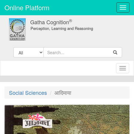
Online Platform
Toggl
navig
®
Gatha Cognition
Perception, Learning and Reasoning
Toggl
naviga
Social Sciences
आदिमाया